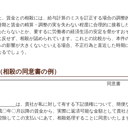
。
、賃金との相殺には、給与計算のミスを訂正する場合の調整的
時期と賃金の精算・調整の実を失わない程度に合理的に接着し
わたらないとか、要するに労働者の経済生活の安定を脅かすおそ
に反せず、相殺が認められています。これとの比較から、本件の
への影響が大きくないといえる場合、不正行為と直近した時期
なるでしょう。
（相殺の同意書の例）
同意書
______は、貴社が私に対して有する下記債権について、簡
成〇年〇月以降の賃金から、実際に返済可能な金額として貴社
控除してこの支払いにあて、相殺処理することに同意いたしま