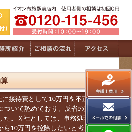
精算
に接待費として10万円を不正に請
について認めており、反省の態度も
した。Ｘ社としては、事務処理の煩
から10万円を控除したいと考えてい