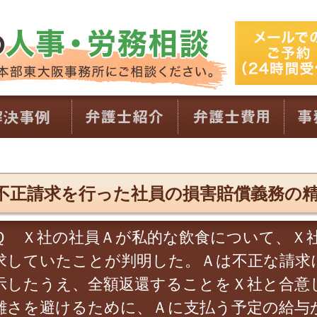
不正請求を行った社員の損害賠償義務の
Ｑ Ｘ社の社員Ａが私的な飲食について、Ｘ社
求していたことが判明した。Ａは不正な請求
示したうえ、全額返還することをＸ社と合意
雑さを避けるために、Ａに支払う予定の給与