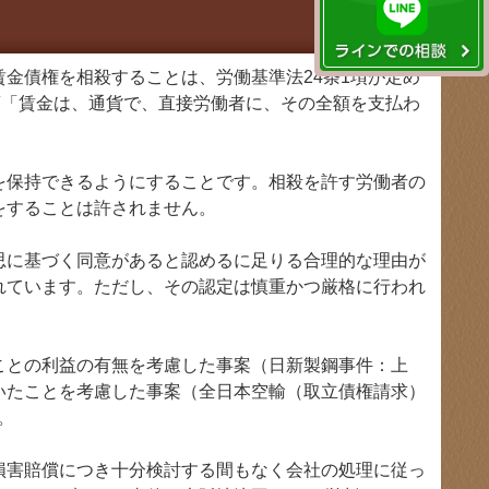
金債権を相殺することは、労働基準法24条1項が定め
項「賃金は、通貨で、直接労働者に、その全額を支払わ
保持できるようにすることです。相殺を許す労働者の
をすることは許されません。
に基づく同意があると認めるに足りる合理的な理由が
れています。ただし、その認定は慎重かつ厳格に行われ
との利益の有無を考慮した事案（日新製鋼事件：上
いたことを考慮した事案（全日本空輸（取立債権請求）
。
害賠償につき十分検討する間もなく会社の処理に従っ