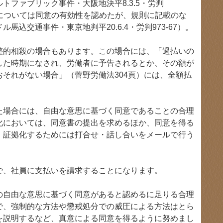
ファブリック事件・大阪地決平8.3.5・労判
費については同意の有効性を認めたが、規則に記載のな
交通事件・東京地判平20.6.4・労判973-67）。
整的相殺の場合もあります。この場合には、「過払いの
した時期になされ、労働者に予告されるとか、その額が
それがない場合」（菅野労働法304頁）には、全額払
た場合には、自由な意思に基づく同意であることの合理
化においては、同意書の提出を求めるほか、同意を得る
、証拠化するためには打合せ・話し合いをメールで行う
、社員に支払いを請求することになります。
の自由な意思に基づく同意があると認めるに足りる合理
で、強制的な方法や懲戒処分での威圧による方法はとら
を説明するなど、真意による同意を得るように努めまし