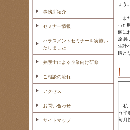
ょう
事務所紹介
また
った
セミナー情報
額に
原則
ハラスメントセミナーを実施い
生計
たしました
情と
弁護士による企業向け研修
ご相談の流れ
アクセス
お問い合わせ
私_
う平
毎月
サイトマップ