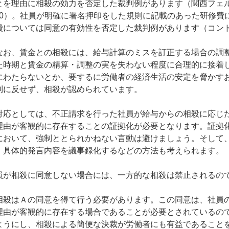
とを理由に相殺の効力を否定した裁判例があります（関西フェルト
2.30）。社員が明確に署名押印をした規則に記載のあった研修
費については同意の有効性を否定した裁判例があります（コンドル馬込
なお、賃金との相殺には、給与計算のミスを訂正する場合の調
た時期と賃金の精算・調整の実を失わない程度に合理的に接着
にわたらないとか、要するに労働者の経済生活の安定を脅かすお
則に反せず、相殺が認められています。
対応としては、不正請求を行った社員が給与からの相殺に応じ
理由が客観的に存在することの証拠化が必要となります。証拠
において、強制ととられかねない言動は避けましょう。そして
、具体的発言内容を議事録化するなどの方法も考えられます。
が相殺に同意しない場合には、一方的な相殺は禁止されるので
相殺はＡの同意を得て行う必要があります。この同意は、社員
理由が客観的に存在する場合であることが必要とされているの
ようにし、相殺による簡便な決裁が労働者にも有益であること