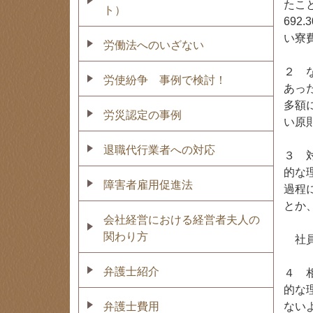
たこ
ト）
69
い寮
労働法へのいざない
２ 
労使紛争 事例で検討！
あっ
多額
労災認定の事例
い原
退職代行業者への対応
３ 
的な
障害者雇用促進法
過程
とか
会社経営における経営者夫人の
関わり方
社員
弁護士紹介
４ 
的な
弁護士費用
ない