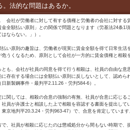
る。法的な問題はあるか。
１ 会社が労働者に対して有する債権と労働者の会社に対する賃
賃金全額払い原則」との関係で問題となります（労基法24条1
てはならない。」）。
払い原則の趣旨は、労働者が現実に賃金全額を得て日常生活を
が危うくなるため、原則として会社が一方的に賃金債権と相殺
とも、会社が社員の同意を得て行う相殺は、社員の自由な意思
的に存在する場合には全額払い原則に反しないとして、認めら
日新製鋼事件・最判平2.11.26・労判584-6）。
に関しては、相殺の合意の強制の有無、社員が合意に応じるこ
、社員が弁護士と相談した上で相殺を容認する書面を提出して
東京地判平20.3.24・労判963-47）で、合意を肯定しています
で、社員が相殺に応じたのは懲戒処分から間もない時期で、損