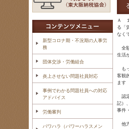
Ａ 
る「
なく
新型コロナ期・不況期の人事労
務
全額
生活
団体交渉・労働組合
もっ
客観
炎上させない問題社員対応
ます（
事例でわかる問題社員への対応
認定
アドバイス
記）
事件・
労働審判
他方
パワハラ（パワーハラスメン