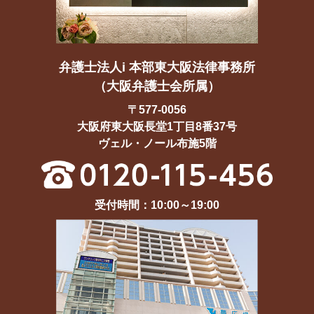
弁護士法人i 本部東大阪法律事務所
（大阪弁護士会所属）
〒577-0056
大阪府東大阪長堂1丁目8番37号
ヴェル・ノール布施5階
受付時間：10:00～19:00